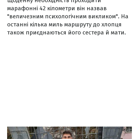
Щоденну необхідність проходити
марафонні 42 кілометри він назвав
"величезним психологічним викликом". На
останні кілька миль маршруту до хлопця
також приєднаються його сестера й мати.