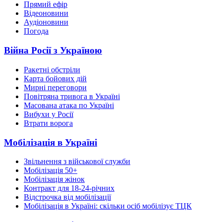
Прямий ефір
Відеоновини
Аудіоновини
Погода
Війна Росії з Україною
Ракетні обстріли
Карта бойових дій
Мирні переговори
Повітряна тривога в Україні
Масована атака по Україні
Вибухи у Росії
Втрати ворога
Мобілізація в Україні
Звільнення з військової служби
Мобілізація 50+
Мобілізація жінок
Контракт для 18-24-річних
Відстрочка від мобілізації
Мобілізація в Україні: скільки осіб мобілізує ТЦК