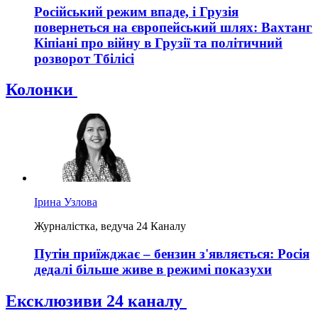
Російський режим впаде, і Грузія
повернеться на європейський шлях: Вахтанг
Кіпіані про війну в Грузії та політичний
розворот Тбілісі
Колонки
Ірина Узлова
Журналістка, ведуча 24 Каналу
Путін приїжджає – бензин з'являється: Росія
дедалі більше живе в режимі показухи
Ексклюзиви 24 каналу