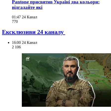
Pantone присвятив Україні два кольори:
відгадайте які
01:47
24 Канал
770
Ексклюзиви 24 каналу
16:00
24 Канал
2 106