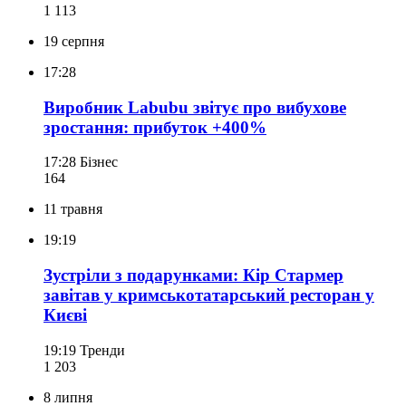
1 113
19 серпня
17:28
Виробник Labubu звітує про вибухове
зростання: прибуток +400%
17:28
Бізнес
164
11 травня
19:19
Зустріли з подарунками: Кір Стармер
завітав у кримськотатарський ресторан у
Києві
19:19
Тренди
1 203
8 липня