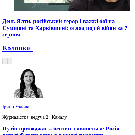
День Ялти, російський терор і важкі бої на
Сумщині та Харківщині: огляд подій війни за 7
серпня
Колонки
Ірина Узлова
Журналістка, ведуча 24 Каналу
Путін приїжджає – бензин з'являється: Росія