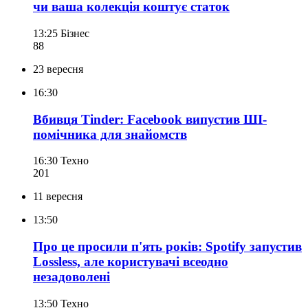
чи ваша колекція коштує статок
13:25
Бізнес
88
23 вересня
16:30
Вбивця Tinder: Facebook випустив ШІ-
помічника для знайомств
16:30
Техно
201
11 вересня
13:50
Про це просили п'ять років: Spotify запустив
Lossless, але користувачі всеодно
незадоволені
13:50
Техно