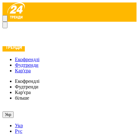
Екофрендлі
Фудтренди
Кар'єра
Екофрендлі
Фудтренди
Кар'єра
більше
Укр
Укр
Рус