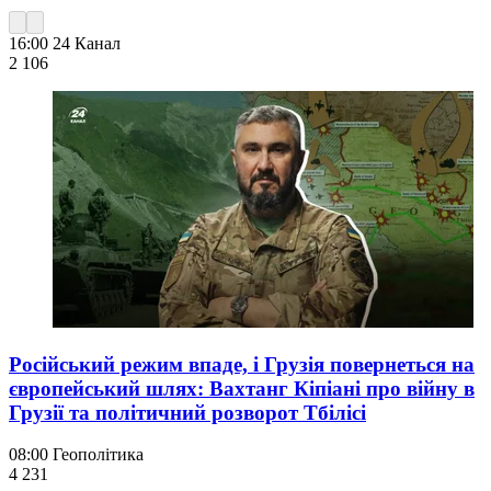
16:00
24 Канал
2 106
Російський режим впаде, і Грузія повернеться на
європейський шлях: Вахтанг Кіпіані про війну в
Грузії та політичний розворот Тбілісі
08:00
Геополітика
4 231