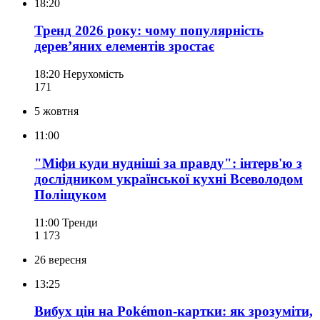
18:20
Тренд 2026 року: чому популярність
дерев’яних елементів зростає
18:20
Нерухомість
171
5 жовтня
11:00
"Міфи куди нудніші за правду": інтерв'ю з
дослідником української кухні Всеволодом
Поліщуком
11:00
Тренди
1 173
26 вересня
13:25
Вибух цін на Pokémon-картки: як зрозуміти,