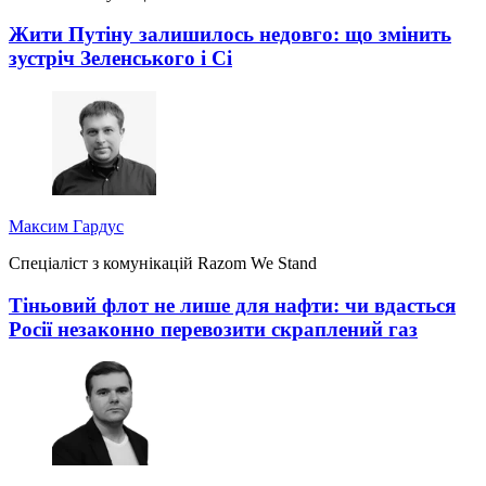
Жити Путіну залишилось недовго: що змінить
зустріч Зеленського і Сі
Максим Гардус
Спеціаліст з комунікацій Razom We Stand
Тіньовий флот не лише для нафти: чи вдасться
Росії незаконно перевозити скраплений газ