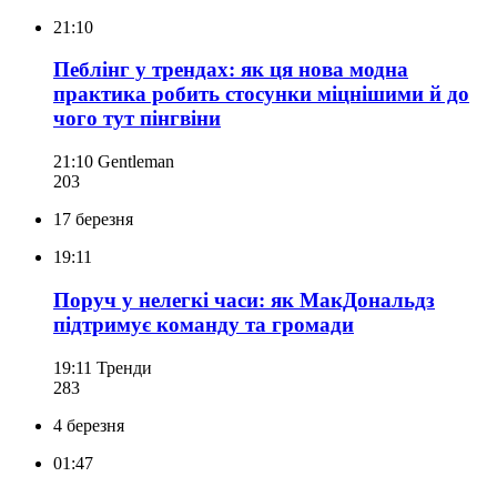
21:10
Пеблінг у трендах: як ця нова модна
практика робить стосунки міцнішими й до
чого тут пінгвіни
21:10
Gentleman
203
17 березня
19:11
Поруч у нелегкі часи: як МакДональдз
підтримує команду та громади
19:11
Тренди
283
4 березня
01:47