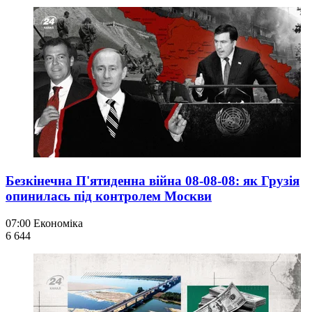
Безкінечна П'ятиденна війна 08-08-08: як Грузія
опинилась під контролем Москви
07:00
Економіка
6 644