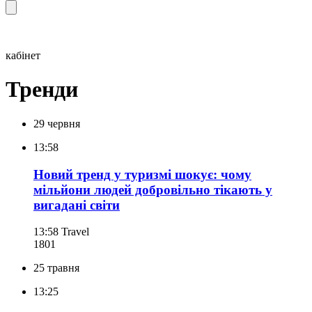
кабінет
Тренди
29 червня
13:58
Новий тренд у туризмі шокує: чому
мільйони людей добровільно тікають у
вигадані світи
13:58
Travel
180
1
25 травня
13:25