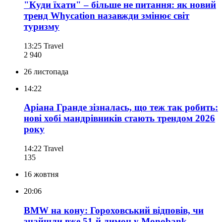
"Куди їхати" – більше не питання: як новий
тренд Whycation назавжди змінює світ
туризму
13:25
Travel
2 940
26 листопада
14:22
Аріана Гранде зізналась, що теж так робить:
нові хобі мандрівників стають трендом 2026
року
14:22
Travel
135
16 жовтня
20:06
BMW на кону: Гороховський відповів, чи
знайшли вже 51-й лимон у Monobank