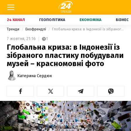
24 КАНАЛ
ГЕОПОЛІТИКА
ЕКОНОМІКА
БІЗНЕС
Тренди
Екофрендлі
Глобальна криза: в Індонезії із зібраного пластику побудували музей – красномовні фото
7 жовтня,
21:16
1
Глобальна криза: в Індонезії із
зібраного пластику побудували
музей – красномовні фото
Катерина Сердюк