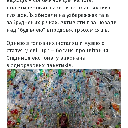
відходів – соломинок для напоїв,
поліетиленових пакетів та пластикових
пляшок. Їх збирали на узбережжях та в
забруднених річках. Активісти працювали
над "будівлею" впродовж трьох місяців.
Однією з головних інсталяцій музею є
статуя "Деві Шрі" – богиня процвітання.
Спідниця експонату виконана
з одноразових пакетиків.