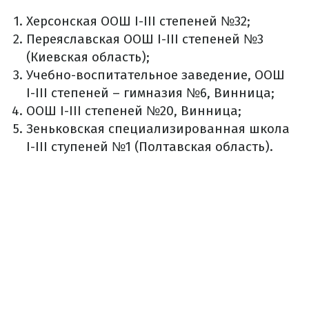
Херсонская ООШ І-ІІІ степеней №32;
Переяславская ООШ І-ІІІ степеней №3
(Киевская область);
Учебно-воспитательное заведение, ООШ
І-ІІІ степеней – гимназия №6, Винница;
ООШ І-ІІІ степеней №20, Винница;
Зеньковская специализированная школа
I-III ступеней №1 (Полтавская область).