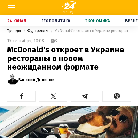
24 КАНАЛ
ГЕОПОЛИТИКА
ЭКОНОМИКА
БИЗНЕ
Тренды
Фудтренды
McDonald's откроет в Украине рестораны в новом неожиданном формате
15 сентября,
10:08
3
McDonald's откроет в Украине
рестораны в новом
неожиданном формате
Василий Денисюк