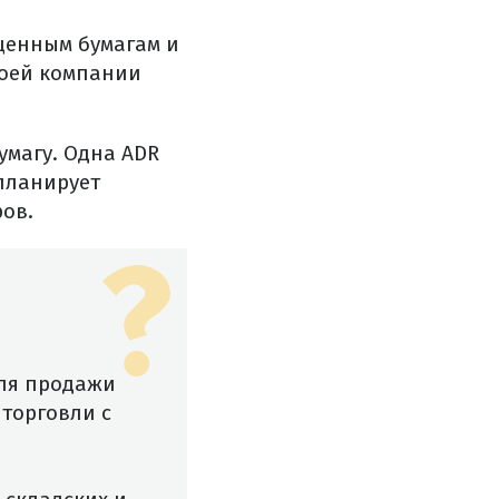
ценным бумагам и
воей компании
умагу. Одна ADR
планирует
ов.
для продажи
 торговли с