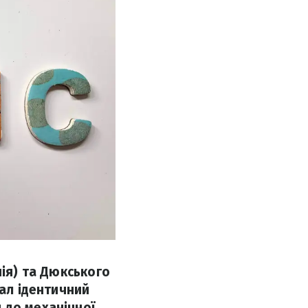
нія) та Дюкського
іал ідентичний
 до механічної