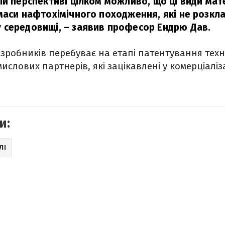
ій перспективі цілком можливо, що ці види мат
маси нафтохімічного походження, які не розкл
 середовищі,
– заявив професор Ендрю Дав.
зробників перебуває на етапі патентування техн
ислових партнерів, які зацікавлені у комерціаліз
и:
ЛІ