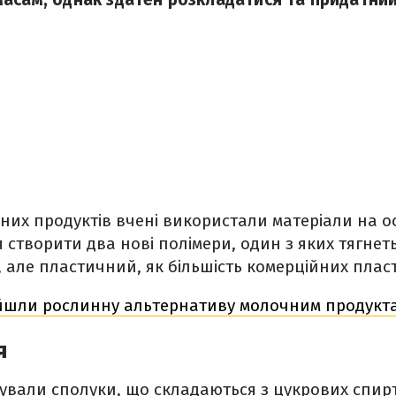
чних продуктів вчені використали матеріали на ос
 створити два нові полімери, один з яких тягнетьс
 але пластичний, як більшість комерційних плас
йшли рослинну альтернативу молочним продукта
я
ували сполуки, що складаються з цукрових спирт