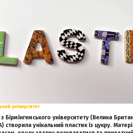
ький університет
 з Бірмінгемського університету (Велика Брита
) створила унікальний пластик із цукру. Матер
асам, однак здатен розкладатися та придатний