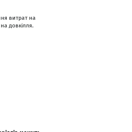
ння витрат на
на довкілля.