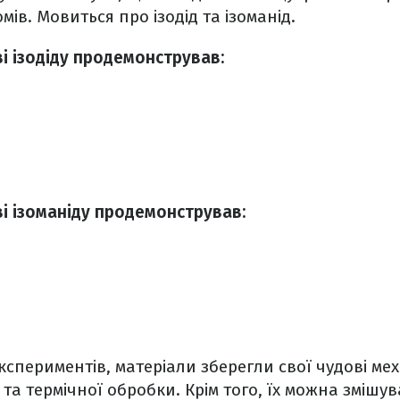
мів. Мовиться про ізодід та ізоманід.
і ізодіду продемонстрував:
і ізоманіду продемонстрував:
кспериментів, матеріали зберегли свої чудові мех
 та термічної обробки. Крім того, їх можна змішу