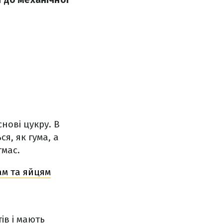
нові цукру. В
я, як гума, а
тмас.
м та яйцям
ів і мають