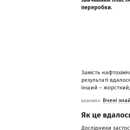
переробки.
Замість нафтохімі
результаті вдалося
інший – жорсткий,
Вчені зна
ВАЖЛИВО
Як це вдалос
Дослідники застос