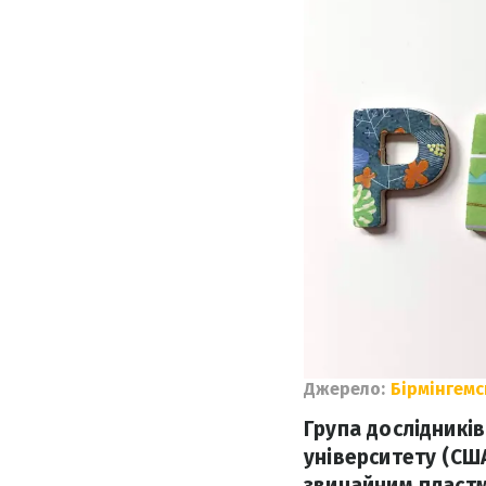
Джерело:
Бірмінгемс
Група дослідників
університету (США
звичайним пластм