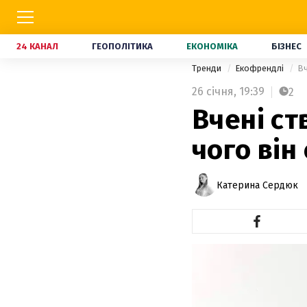
24 КАНАЛ
ГЕОПОЛІТИКА
ЕКОНОМІКА
БІЗНЕС
Тренди
Екофрендлі
Вч
26 січня,
19:39
2
Вчені ст
чого він
Катерина Сердюк