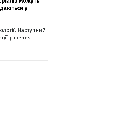
еріалів можуть
адаються у
ології. Наступний
ації рішення.