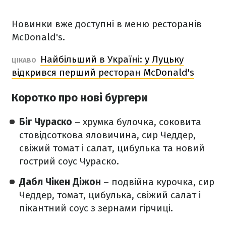
Новинки вже доступні в меню ресторанів
McDonald's.
Найбільший в Україні: у Луцьку
ЦІКАВО
відкрився перший ресторан McDonald's
Коротко про нові бургери
Біг Чураско
– хрумка булочка, соковита
стовідсоткова яловичина, сир Чеддер,
свіжий томат і салат, цибулька та новий
гострий соус Чураско.
Дабл Чікен Діжон
– подвійна курочка, сир
Чеддер, томат, цибулька, свіжий салат і
пікантний соус з зернами гірчиці.