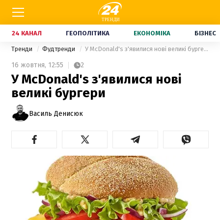
24 КАНАЛ
ГЕОПОЛІТИКА
ЕКОНОМІКА
БІЗНЕС
Тренди
Фудтренди
У McDonald's з'явилися нові великі бургери
16 жовтня,
12:55
2
У McDonald's з'явилися нові
великі бургери
Василь Денисюк