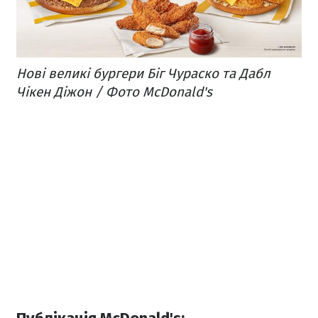
Нові великі бургери Біг Чураско та Дабл
Чікен Діжон / Фото McDonald's