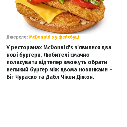
Джерело:
McDonald's у фейсбуці
У ресторанах McDonald's з'явилися два
нові бургери. Любителі смачно
поласувати відтепер зможуть обрати
великий бургер між двома новинками –
Біг Чураско та Дабл Чікен Діжон.