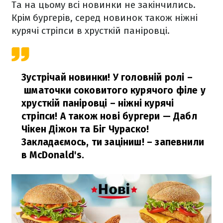
Та на цьому всі новинки не закінчились.
Крім бургерів, серед новинок також ніжні
курячі стріпси в хрусткій паніровці.
Зустрічай новинки! У головній ролі –
шматочки соковитого курячого філе у
хрусткій паніровці – ніжні курячі
стріпси! А також нові бургери — Дабл
Чікен Діжон та Біг Чураско!
Закладаємось, ти заціниш!
– запевнили
в McDonald's.