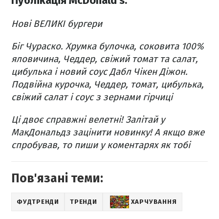
Публікація McDonald's:
Нові ВЕЛИКІ бургери
Біг Чураско. Хрумка булочка, соковита 100%
яловичина, Чеддер, свіжий томат та салат,
цибулька і новий соус
Дабл Чікен Діжон.
Подвійна курочка, Чеддер, томат, цибулька,
свіжий салат і соус з зернами гірчиці
Ці двоє справжні велетні! Залітай у
МакДональдз зацінити новинку! А якщо вже
спробував, то пиши у коментарях як тобі
Пов'язані теми:
ФУДТРЕНДИ
ТРЕНДИ
ХАРЧУВАННЯ