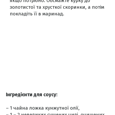
якщо потрібно. Обсмажте курку до
золотистої та хрусткої скоринки, а потім
покладіть її в маринад.
Інгредієнти для соусу:
– 1 чайна ложка кунжутної олії,
– 1 – 2 невеликих сушених чилі, очищених