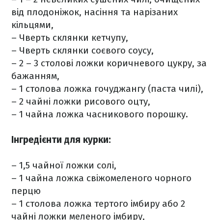
від плодоніжок, насіння та нарізаних
кільцями,
– Чверть склянки кетчупу,
– Чверть склянки соєвого соусу,
– 2 – 3 столові ложки коричневого цукру, за
бажанням,
– 1 столова ложка гочуджангу (паста чилі),
– 2 чайні ложки рисового оцту,
– 1 чайна ложка часникового порошку.
Інгредієнти для курки:
– 1,5 чайної ложки солі,
– 1 чайна ложка свіжомеленого чорного
перцю
– 1 столова ложка тертого імбиру або 2
чайні ложки меленого імбиру,