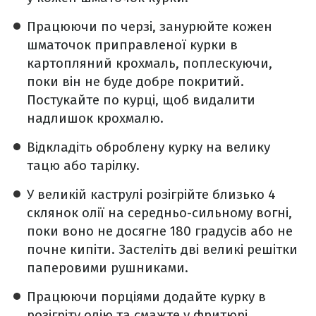
Працюючи по черзі, занурюйте кожен
шматочок приправленої курки в
картопляний крохмаль, поплескуючи,
поки він не буде добре покритий.
Постукайте по курці, щоб видалити
надлишок крохмалю.
Відкладіть оброблену курку на велику
тацю або тарілку.
У великій каструлі розігрійте близько 4
склянок олії на середньо-сильному вогні,
поки воно не досягне 180 градусів або не
почне кипіти. Застеліть дві великі решітки
паперовими рушниками.
Працюючи порціями додайте курку в
розігріту олію та смажте у фритюрі