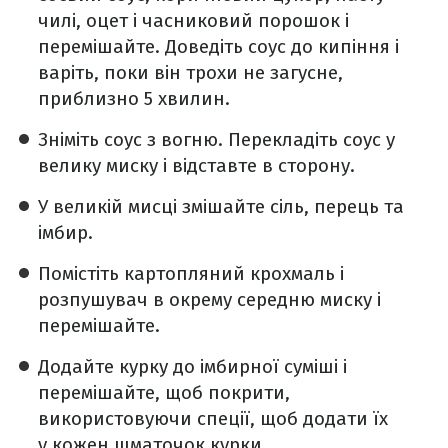
чилі, оцет і часниковий порошок і
перемішайте. Доведіть соус до кипіння і
варіть, поки він трохи не загусне,
приблизно 5 хвилин.
Зніміть соус з вогню. Перекладіть соус у
велику миску і відставте в сторону.
У великій мисці змішайте сіль, перець та
імбир.
Помістіть картопляний крохмаль і
розпушувач в окрему середню миску і
перемішайте.
Додайте курку до імбирної суміші і
перемішайте, щоб покрити,
використовуючи спеції, щоб додати їх
у кожен шматочок курки.