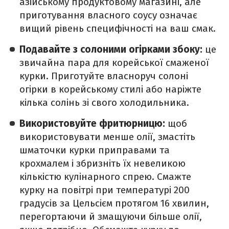
азійському продуктовому магазині, але
приготування власного соусу означає
вищий рівень специфічності на ваш смак.
Подавайте з солоними огірками збоку:
це
звичайна пара для корейської смаженої
курки. Приготуйте власноруч солоні
огірки в корейському стилі або наріжте
кілька солінь зі свого холодильника.
Використовуйте фритюрницю:
щоб
використовувати менше олії, змастіть
шматочки курки приправами та
крохмалем і збризніть їх невеликою
кількістю кулінарного спрею. Смажте
курку на повітрі при температурі 200
градусів за Цельсієм протягом 16 хвилин,
перегортаючи й змащуючи більше олії,