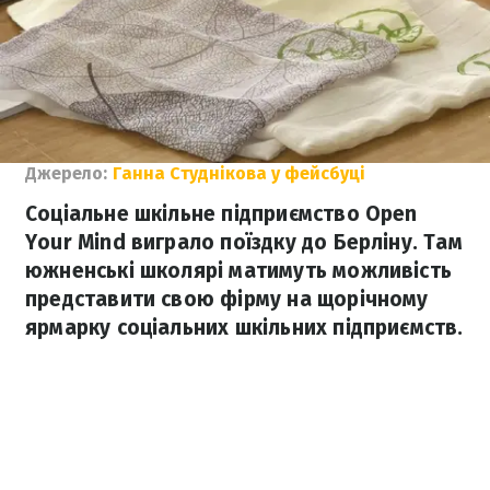
Джерело:
Ганна Студнікова у фейсбуці
Соціальне шкільне підприємство Open
Your Mind виграло поїздку до Берліну. Там
южненські школярі матимуть можливість
представити свою фірму на щорічному
ярмарку соціальних шкільних підприємств.