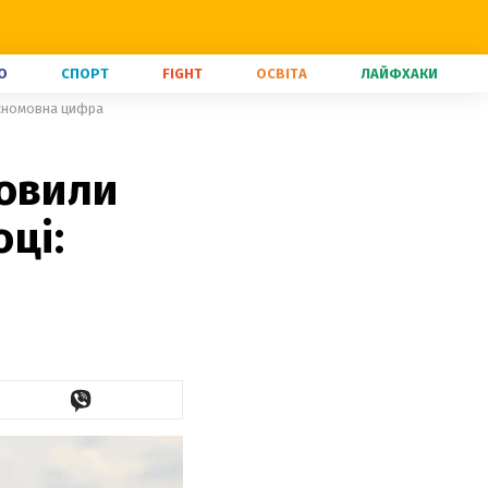
О
СПОРТ
FIGHT
ОСВІТА
ЛАЙФХАКИ
расномовна цифра
новили
оці: