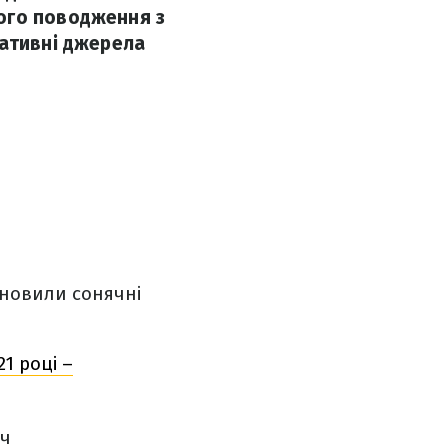
ого поводження з
нативні джерела
ановили сонячні
1 році –
яч