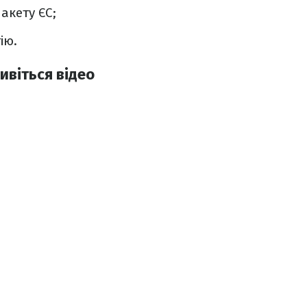
акету ЄС;
ію.
ивіться відео