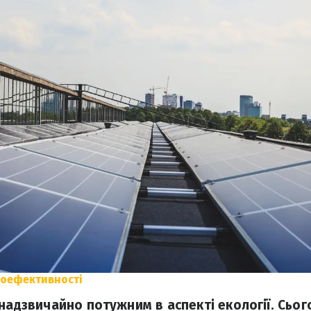
оефективності
надзвичайно потужним в аспекті екології. Сьог