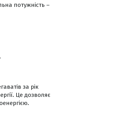
льна потужність –
.
аватів за рік
ргії. Це дозволяє
оенергією.