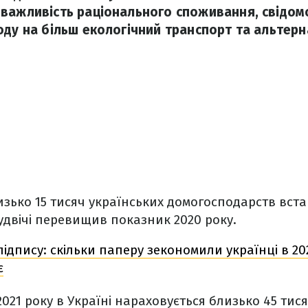
важливість раціонального споживання, свідом
оду на більш екологічний транспорт та альтер
близько 15 тисяч українських домогосподарств вст
 удвічі перевищив показник 2020 року.
ідпису: скільки паперу зекономили українці в 202
є
2021 року в Україні нараховується близько 45 тис