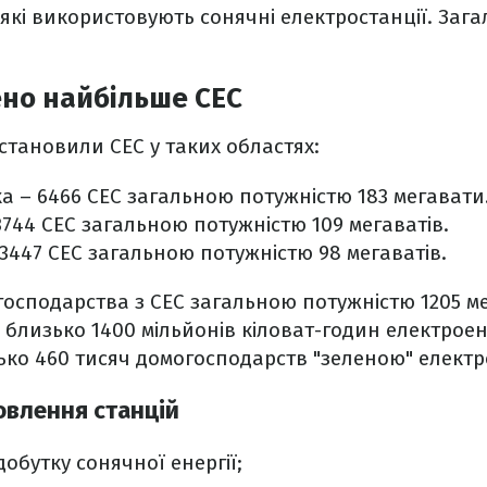
які використовують сонячні електростанції. Зага
но найбільше СЕС
становили СЕС у таких областях:
а – 6466 СЕС загальною потужністю 183 мегавати
3744 СЕС загальною потужністю 109 мегаватів.
3447 СЕС загальною потужністю 98 мегаватів.
осподарства з СЕС загальною потужністю 1205 мег
близько 1400 мільйонів кіловат-годин електроене
ко 460 тисяч домогосподарств "зеленою" електр
овлення станцій
добутку сонячної енергії;