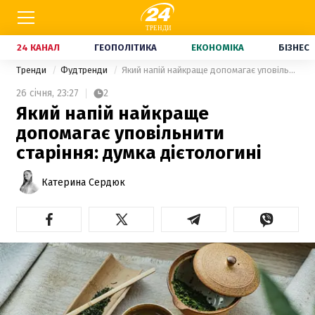
24 КАНАЛ
ГЕОПОЛІТИКА
ЕКОНОМІКА
БІЗНЕС
Тренди
Фудтренди
Який напій найкраще допомагає уповільнити старіння: думка дієтологині
26 січня,
23:27
2
Який напій найкраще
допомагає уповільнити
старіння: думка дієтологині
Катерина Сердюк