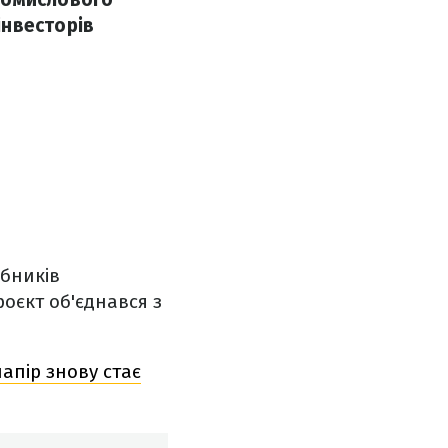
інвесторів
обників
роєкт об'єднався з
апір знову стає