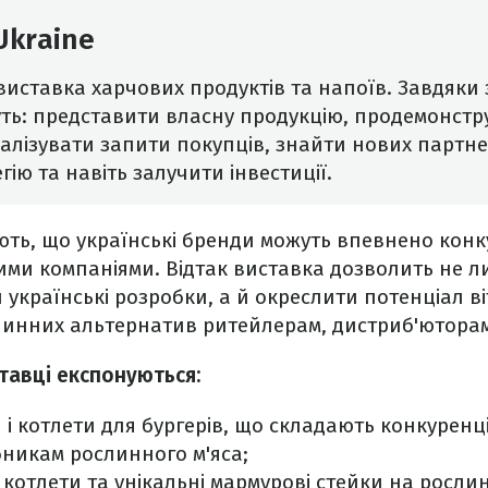
Ukraine
иставка харчових продуктів та напоїв. Завдяки 
ь: представити власну продукцію, продемонстру
алізувати запити покупців, знайти нових партне
ію та навіть залучити інвестиції.
ть, що українські бренди можуть впевнено конк
ими компаніями. Відтак виставка дозволить не 
українські розробки, а й окреслити потенціал в
инних альтернатив ритейлерам, дистриб'юторам 
тавці експонуються:
 і котлети для бургерів, що складають конкуренц
никам рослинного м'яса;
 котлети та унікальні мармурові стейки на рослин