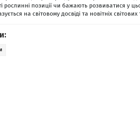
і рослинні позиції чи бажають розвиватися у ць
зується на світовому досвіді та новітніх світових
и:
И