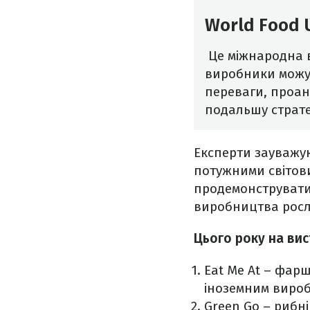
World Food 
Це міжнародна в
виробники можут
переваги, проан
подальшу стратег
Експерти зауважую
потужними світов
продемонструвати 
виробництва росл
Цього року на вис
Eat Me At – фарш
іноземним вироб
Green Go – рибні