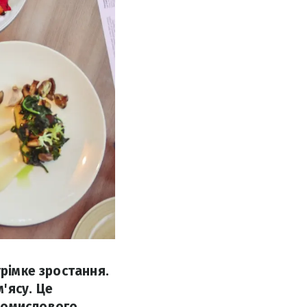
трімке зростання.
'ясу. Це
ромислового