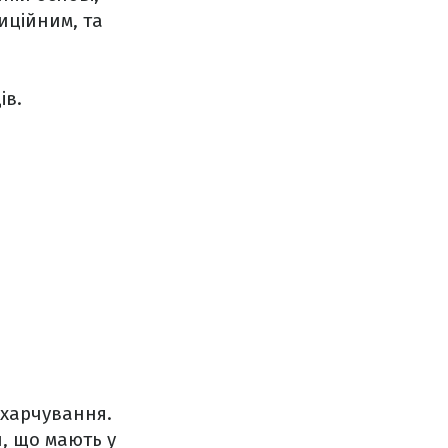
иційним, та
ів.
 харчування.
и, що мають у