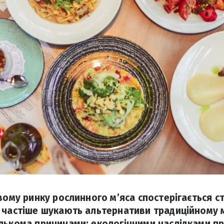
вому ринку рослинного м’яса спостерігається с
 частіше шукають альтернативи традиційному м
лькома причинами: екологічними наслідками п