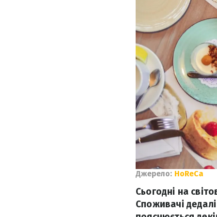
Джерело:
HoReCa
Сьогодні на світо
Споживачі дедалі
пояснюється декі