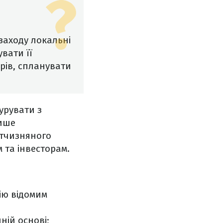
заходу локальні
вати її
рів, спланувати
урувати з
лише
ітчизняного
та інвесторам.
ію відомим
ній основі;