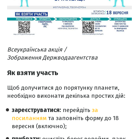
Всеукраїнська акція /
Зображення Держводаагентства
Як взяти участь
Щоб долучитися до порятунку планети,
необхідно виконати декілька простих дій:
зареєструватися:
перейдіть
за
посиланням
та заповніть форму до 18
вересня (включно);
прибрати:
очистіть берег водойми, парк