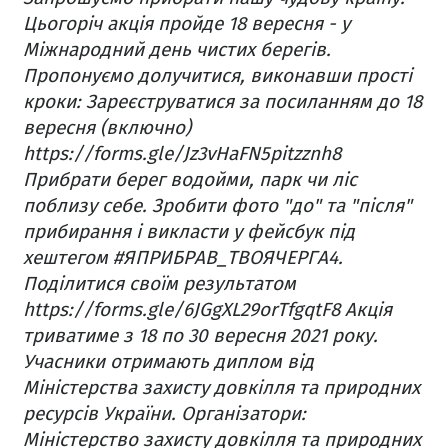
Цьогоріч акція пройде 18 вересня - у
Міжнародний день чистих берегів.
Пропонуємо долучитися, виконавши прості
кроки:
Зареєструватися за посиланням до 18
вересня (включно)
https://forms.gle/Jz3vHaFN5pitzznh8
Прибрати берег водойми, парк чи ліс
поблизу себе.
Зробити фото "до" та "після"
прибирання і викласти у фейсбук під
хештегом #ЯПРИБРАВ_ТВОЯЧЕРГА4.
Поділитися своїм результатом
https://forms.gle/6JGgXL29orTfgqtF8
Акція
триватиме з 18 по 30 вересня 2021 року.
Учасники отримають диплом від
Міністерства захисту довкілля та природних
ресурсів України.
Організатори:
Міністерство захисту довкілля та природних