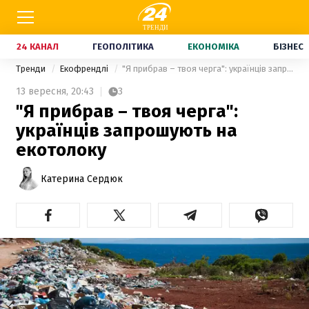
24 КАНАЛ
ГЕОПОЛІТИКА
ЕКОНОМІКА
БІЗНЕС
Тренди
Екофрендлі
"Я прибрав – твоя черга": українців запрошують на екотолоку
13 вересня,
20:43
3
"Я прибрав – твоя черга":
українців запрошують на
екотолоку
Катерина Сердюк