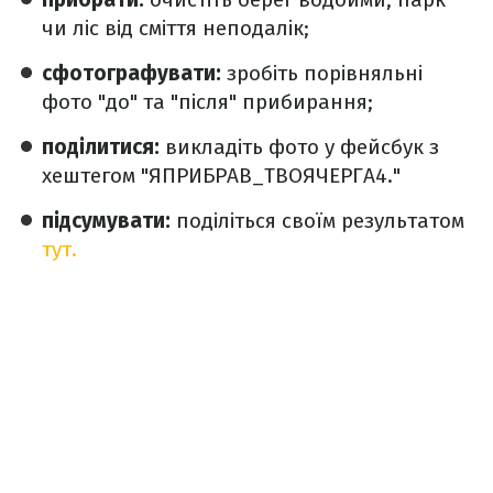
чи ліс від сміття неподалік;
сфотографувати:
зробіть порівняльні
фото "до" та "після" прибирання;
поділитися:
викладіть фото у фейсбук з
хештегом "ЯПРИБРАВ_ТВОЯЧЕРГА4."
підсумувати:
поділіться своїм результатом
тут.