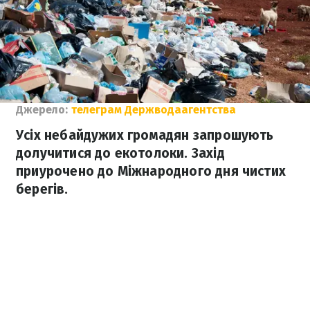
Джерело:
телеграм Держводаагентства
Усіх небайдужих громадян запрошують
долучитися до екотолоки. Захід
приурочено до Міжнародного дня чистих
берегів.