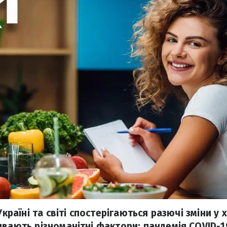
 Україні та світі спостерігаються разючі зміни у
ивають різноманітні фактори: пандемія COVID-1