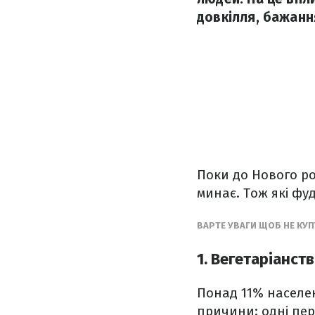
довкілля, бажанн
Поки до Нового ро
минає. Тож які фуд
ВАРТЕ УВАГИ ЩОБ НЕ КУ
1. Вегетаріанст
Понад 11% населен
причини: одні пер