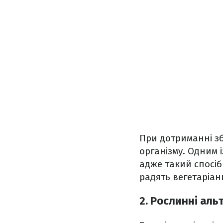
При дотриманні з
організму. Одним 
адже такий спосіб
радять вегетаріанц
2. Рослинні ал