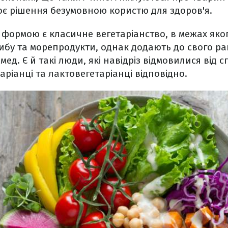
оє рішення безумовною користю для здоров'я.
ормою є класичне вегетаріанство, в межах яко
ибу та морепродукти, однак додають до свого ра
мед. Є й такі люди, які навідріз відмовилися від
аріанці та лактовегетаріанці відповідно.