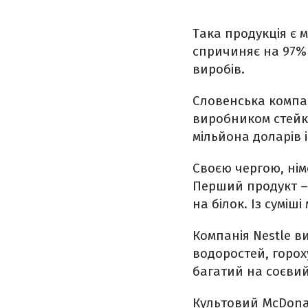
Така продукція є
спричиняє на 97% 
виробів.
Словенська компан
виробником стейку
мільйона доларів 
Своєю чергою, нім
Перший продукт 
на білок. Із суміш
Компанія Nestle 
водоростей, горох
багатий на соєвий
Культовий McDonal