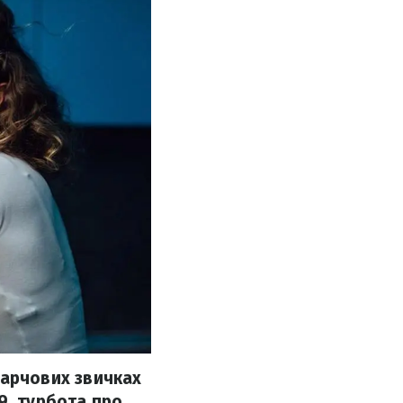
 харчових звичках
9, турбота про