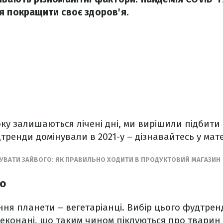
я покращити своє здоров'я.
ку залишаються лічені дні, ми вирішили підбити 
тренди домінували в 2021-у – дізнавайтесь у мате
ПУВАТИ ЗАЙВОГО: ЯК ПРАВИЛЬНО ХОДИТИ В ПРОДУКТОВИЙ МАГАЗИН
во
ня планети – вегетаріанці. Вибір цього фудтренд
еконані, що таким чином піклуються про тварин й