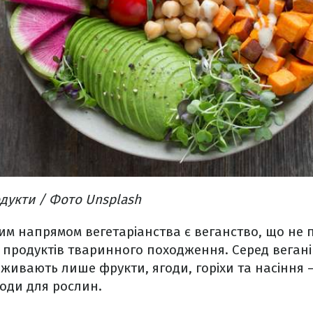
одукти / Фото Unsplash
им напрямом вегетаріанства є веганство, що не 
продуктів тваринного походження. Серед вегані
вживають лише фрукти, ягоди, горіхи та насіння –
оди для рослин.