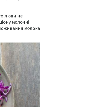
го люди не
ціону молочні
 споживання молока