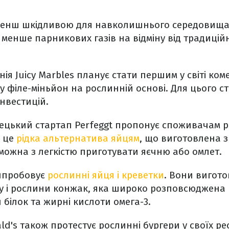
 менш шкідливою для навколишнього середовищ
менше парникових газів на відміну від традиці
ія Juicy Marbles планує стати першим у світі ко
 філе-міньйон на рослинній основі. Для цього cт
інвестицій.
ецький стартап Perfeggt пропонує споживачам р
– це
рідка альтернатива яйцям
, що виготовлена з
і можна з легкістю приготувати яєчню або омлет.
випробовує
рослинні яйця і креветки
. Вони вигото
у і рослини конжак, яка широко розповсюджена в
 білок та жирні кислоти омега-3.
d's також протестує рослинні бургери у своїх ре