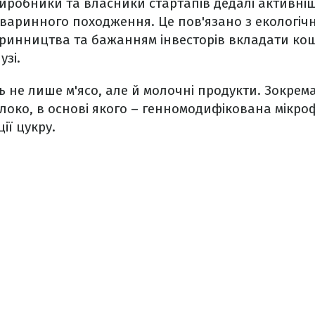
виробники та власники стартапів дедалі активн
тваринного походження. Це пов'язано з екологі
ринництва та бажанням інвесторів вкладати кош
узі.
ь не лише м'ясо, але й молочні продукти. Зокрем
око, в основі якого – генномодифікована мікро
ї цукру.