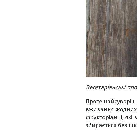
Вегетаріанські пр
Проте найсуворіш
вживання жодних 
фрукторіанці, які 
збирається без шк