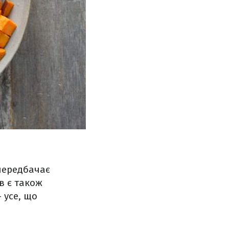
передбачає
в є також
 усе, що