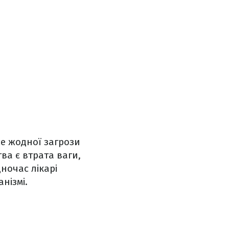
е жодної загрози
ва є втрата ваги,
ночас лікарі
нізмі.