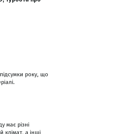
підсумки року, що
ріалі.
у має різні
 клімат, а інші