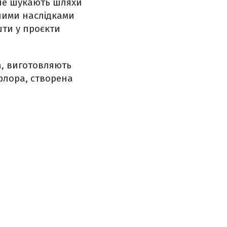
іше шукають шляхи
чними наслідками
ти у проєкти
а, виготовляють
флора, створена