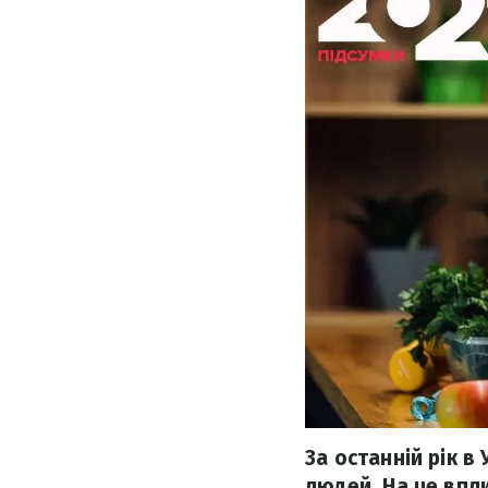
За останній рік в
людей. На це впл