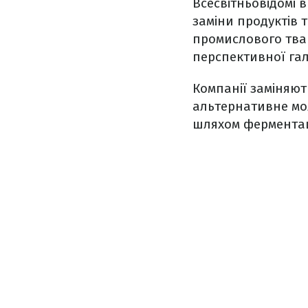
Всесвітньовідомі 
заміни продуктів 
промислового тва
перспективної гал
Компанії заміняют
альтернативне мол
шляхом ферментаці