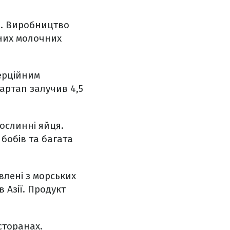
а. Виробництво
йних молочних
мерційним
артап залучив 4,5
ослинні яйця.
 бобів та багата
влені з морських
 Азії. Продукт
сторанах.