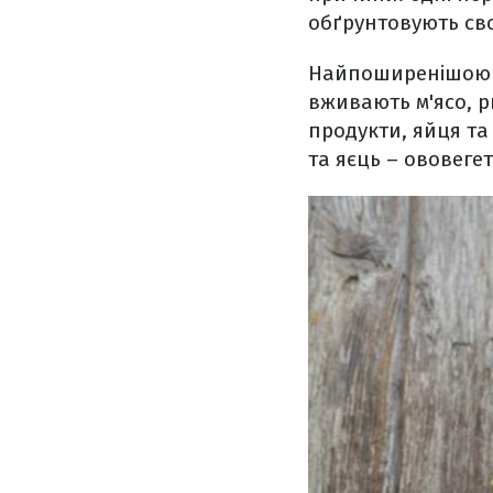
обґрунтовують св
Найпоширенішою ф
вживають м'ясо, р
продукти, яйця та 
та яєць – ововегет