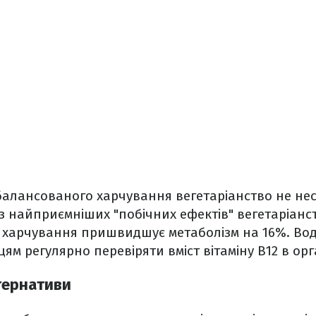
балансованого харчування вегетаріанство не нес
із найприємніших "побічних ефектів" вегетаріанст
 харчування пришвидшує метаболізм на 16%. Вод
ям регулярно перевіряти вміст вітаміну B12 в орга
ьтернативи